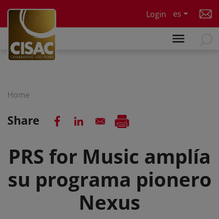
Skip to main content
es
Login
Home
Share
PRS for Music amplía
su programa pionero
Nexus