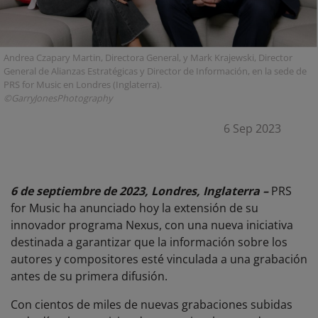
Andrea Czapary Martin, Directora General, y Mark Krajewski, Director
General de Alianzas Estratégicas y Director de Información, en la sede de
PRS for Music en Londres (Inglaterra).
©GarryJonesPhotography
6 Sep 2023
6 de septiembre de 2023, Londres, Inglaterra –
PRS
for Music ha anunciado hoy la extensión de su
innovador programa Nexus, con una nueva iniciativa
destinada a garantizar que la información sobre los
autores y compositores esté vinculada a una grabación
antes de su primera difusión.
Con cientos de miles de nuevas grabaciones subidas