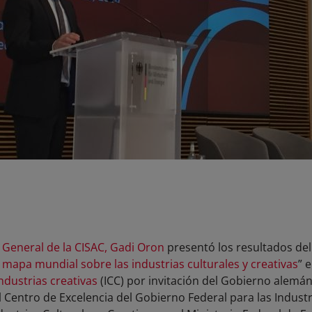
r General de la CISAC, Gadi Oron
presentó los resultados de
 mapa mundial sobre las industrias culturales y creativas
” 
ndustrias creativas
(ICC) por invitación del Gobierno alemán
l Centro de Excelencia del Gobierno Federal para las Indust