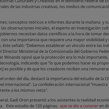
Industrias Culturales y Creativas en el Ministerio Federal de 
ales de las industrias creativas, los medios de comunicaci
ones; conceptos teóricos e informes durante la mañana y su
 las observaciones iniciales, el experto en investigación cul
 gobiernos necesitan datos científicos a la hora de tomar dec
s con una importancia que requiere una mayor visibilidad 
éste señaló: “Debemos establecer un vínculo entre las indu
 Director Ministerial de la Comisionada del Gobierno Feder
r Winands opinó que la protección era lo más importante,
a tecnología, indicando que “lo que podemos hacer es prop
n] es posible y de que los creadores reciben una remunerac
orden del día, destacó la importancia del estudio de la C
el internacional”. La confederación internacional “muestra 
frente a los mismos retos”.
eral, Gadi Oron presentó a los asistentes la realidad econó
ra. Este estudio de 120 páginas,
que se dio a conocer
en di