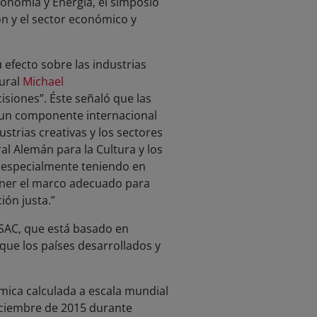
Economía y Energía, el simposio
ón y el sector económico y
 efecto sobre las industrias
tural
Michael
isiones”. Éste señaló que las
y un componente internacional
strias creativas y los sectores
al Alemán para la Cultura y los
 especialmente teniendo en
oner el marco adecuado para
ión justa.”
ISAC, que está basado en
que los países desarrollados y
mica calculada a escala mundial
ciembre de 2015 durante