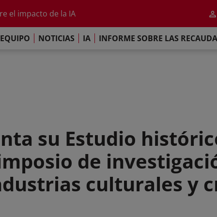
al 2026
e el impacto de la IA
iso de París
EQUIPO
NOTICIAS
IA
INFORME SOBRE LAS RECAUD
re las Recaudaciones Mundiales de 2025
al 2026
e el impacto de la IA
iso de París
nta su Estudio históri
Simposio de investigaci
ndustrias culturales y c