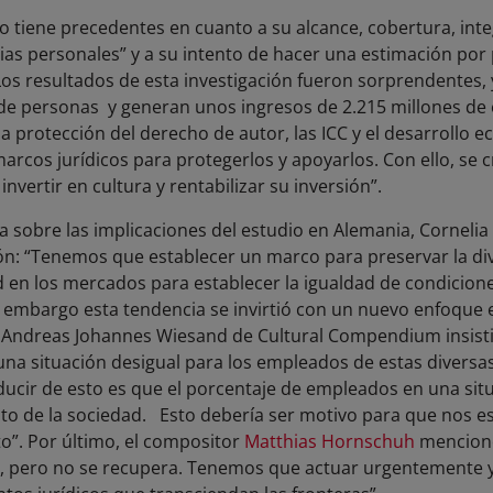
o tiene precedentes en cuanto a su alcance, cobertura, in
ias personales” y a su intento de hacer una estimación por 
s resultados de esta investigación fueron sorprendentes, y
e personas y generan unos ingresos de 2.215 millones de 
e la protección del derecho de autor, las ICC y el desarrollo
rcos jurídicos para protegerlos y apoyarlos. Con ello, se c
nvertir en cultura y rentabilizar su inversión”.
 sobre las implicaciones del estudio en Alemania, Cornel
ón: “Tenemos que establecer un marco para preservar la di
 en los mercados para establecer la igualdad de condicione
 sin embargo esta tendencia se invirtió con un nuevo enfoqu
. Andreas Johannes Wiesand de Cultural Compendium insistió
una situación desigual para los empleados de estas diversas
ucir de esto es que el porcentaje de empleados en una situ
to de la sociedad. Esto debería ser motivo para que nos 
o”. Por último, el compositor
Matthias Hornschuh
mencionó
r, pero no se recupera. Tenemos que actuar urgentemente 