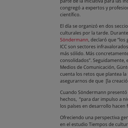
parte de la iniciativa para las 
congregó a expertos y profesion
científico.
El día se organizó en dos secci
culturales por la tarde. Durante
Söndermann
, declaró que “los
ICC son sectores infravalorado
más sólido. Más concretamente, 
consolidados”. Seguidamente, el
Medios de Comunicación, Günte
cuenta los retos que plantea l
asegurarnos de que [la creació
Cuando Söndermann presentó el 
hechos, “para dar impulso a niv
los países en desarrollo hacen 
Ofreciendo una perspectiva gen
en el estudio Tiempos de cultu