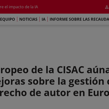
e el impacto de la IA
iso de París
re las Recaudaciones Mundiales de 2025
EQUIPO
NOTICIAS
IA
INFORME SOBRE LAS RECAUD
al 2026
e el impacto de la IA
iso de París
uropeo de la CISAC aúna
oras sobre la gestión c
recho de autor en Eur