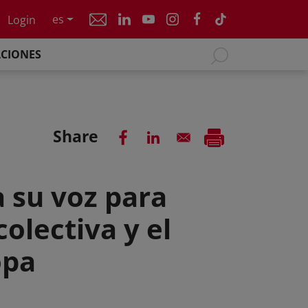
es
Login
ACIONES
Share
 su voz para
olectiva y el
opa