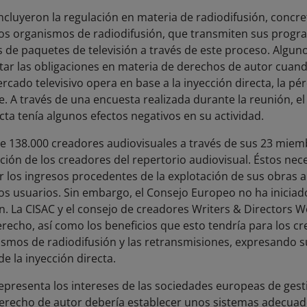
ncluyeron la regulación en materia de radiodifusión, concr
 los organismos de radiodifusión, que transmiten sus prog
 de paquetes de televisión a través de este proceso. Algun
tar las obligaciones en materia de derechos de autor cuan
rcado televisivo opera en base a la inyección directa, la p
. A través de una encuesta realizada durante la reunión, el
cta tenía algunos efectos negativos en su actividad.
e 138.000 creadores audiovisuales a través de sus 23 miem
ción de los creadores del repertorio audiovisual. Éstos nec
los ingresos procedentes de la explotación de sus obras a 
os usuarios. Sin embargo, el Consejo Europeo no ha inicia
n. La CISAC y el consejo de creadores Writers & Directors 
recho, así como los beneficios que esto tendría para los c
smos de radiodifusión y las retransmisiones, expresando s
de la inyección directa.
epresenta los intereses de las sociedades europeas de gest
l derecho de autor debería establecer unos sistemas adecuado