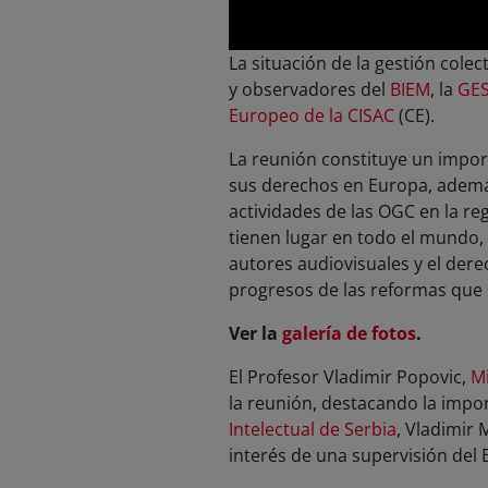
La situación de la gestión cole
y observadores del
BIEM
, la
GE
Europeo de la CISAC
(CE).
La reunión constituye un impor
sus derechos en Europa, además
actividades de las OGC en la re
tienen lugar en todo el mundo, 
autores audiovisuales y el dere
progresos de las reformas que s
Ver la
galer
ía de fotos
.
El Profesor Vladimir Popovic,
Mi
la reunión, destacando la impor
Intelectual de Serbia
, Vladimir 
interés de una supervisión de