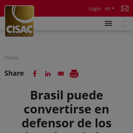
Skip to main content
es
Login
Home
Share
Brasil puede
convertirse en
defensor de los