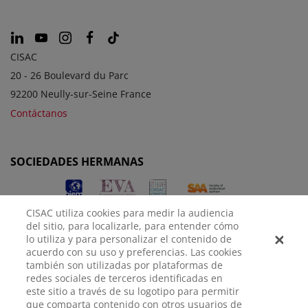
CISAC
20 - 26 Boulevard du Parc
92200 Neully-sur-Seine France
Contáctanos
SOCIEDADES HERMANAS
CISAC utiliza cookies para medir la audiencia
del sitio, para localizarle, para entender cómo
lo utiliza y para personalizar el contenido de
acuerdo con su uso y preferencias. Las cookies
también son utilizadas por plataformas de
redes sociales de terceros identificadas en
AVISO
POLÍTICA DE
CONFIGURACIÓN DE
este sitio a través de su logotipo para permitir
LEGAL
PRIVACIDAD
COOKIES
que comparta contenido con otros usuarios de