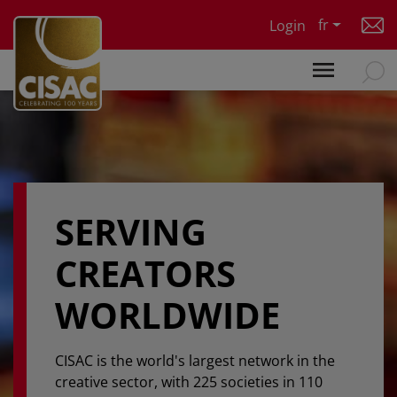
Skip to main content
fr
Login
SERVING
CREATORS
WORLDWIDE
CISAC is the world's largest network in the
creative sector, with 225 societies in 110