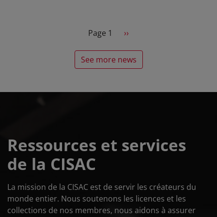
Pagination
Next page
Page 1
››
See more news
Ressources et services
de la CISAC
La mission de la CISAC est de servir les créateurs du
monde entier. Nous soutenons les licences et les
collections de nos membres, nous aidons à assurer