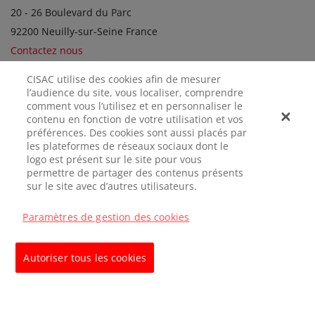
20 - 26 Boulevard du Parc
92200 Neuilly-sur-Seine France
Contactez nous
CISAC utilise des cookies afin de mesurer
l’audience du site, vous localiser, comprendre
SOCIÉTÉS SOEURS
comment vous l’utilisez et en personnaliser le
contenu en fonction de votre utilisation et vos
préférences. Des cookies sont aussi placés par
les plateformes de réseaux sociaux dont le
logo est présent sur le site pour vous
permettre de partager des contenus présents
sur le site avec d’autres utilisateurs.
Paramètres de gestion des cookies
MENTIONS
CONFIDENTIALITÉ
GÉRER LES
LÉGALES
COOKIES
Autoriser tous les cookies
© CISAC 2026 - All rights reserved