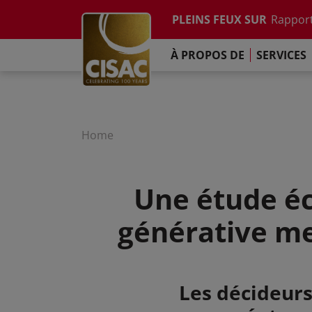
Etude su
Skip to main content
PLEINS FEUX SUR
Rapport
Contacter
Linkedin
Youtube
Instagram
Facebook
TikTok
L'Engag
À PROPOS DE
SERVICES
Rapport
Etude su
Rapport
L'Engag
Home
Une étude éc
générative me
Summary
Les décideurs