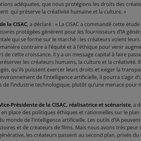
ions adéquates, que nous protégions les droits des créate
t qui préserve la créativité humaine et la culture. »
de la CISAC
, a déclaré : « La CISAC a commandé cette étud
œuvres protégées génèrent pour les fournisseurs d’IA génér
tale qui se forme sur le marché : les créateurs voient leur
 manière contraire à l’équité et à l’éthique pour venir augm
t de cette croissance. Il y a un message capital à faire passe
réserver les créateurs humains, la culture et la créativité. Il
s, qu'ils puissent exercer leurs droits et exiger la transpa
nvironnement de l’intelligence artificielle, il pourra s’agir
rs de l’industrie technologique, plutôt qu’une menace pour n
ice-Présidente de la CISAC, réalisatrice et scénariste
, a 
 en place des politiques éthiques et rationnelles sur le pla
u monde de l’intelligence artificielle. Les outils d’IA peuve
stoires et de créateurs de films. Mais nous avons très peur 
générative, les créateurs passent au second plan, privés du dr