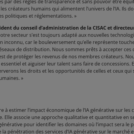
és par des règles de transparence et sans pouvoir être éq
es créateurs humains qui alimentent l’univers de l’IA. Ils d
des politiques et réglementations. »
dent du conseil d’administration de la CISAC et directeur
 Notre secteur s’est toujours adapté aux nouvelles technologi
in inconnu, car le bouleversement qu’elle représente tou
 réseaux de distribution. Nous sommes prêts à accepter ces
é est de protéger les revenus de nos membres créateurs. Nou
 essentiel et aiguiser leur talent sans faire de concessions
verons les droits et les opportunités de celles et ceux qui 
 humaines. »
re à estimer l’impact économique de l’IA générative sur les
le. Elle associe une approche qualitative et quantitative en 
générative pour identifier les domaines où l’impact sera le plu
la pénétration des services d’IA générative sur le marché e