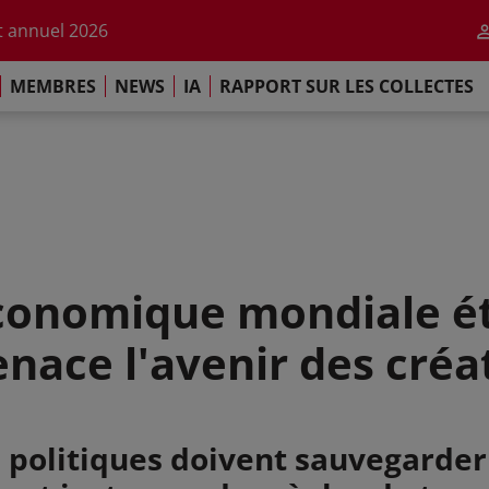
r l'impact de l'IA
 annuel 2026
ement de Paris
MEMBRES
NEWS
IA
RAPPORT SUR LES COLLECTES
 sur les Collectes Mondiales 2025
r l'impact de l'IA
 annuel 2026
ement de Paris
onomique mondiale éta
nace l'avenir des cré
 politiques doivent sauvegarder 