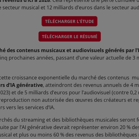
s revenus d’ici à 2028
. Cela représente une perte cumulée d
e secteur musical et 12 milliards d’euros dans le secteur aud
TÉLÉCHARGER L’ÉTUDE
TÉLÉCHARGER LE RÉSUMÉ
hé des contenus musicaux et audiovisuels générés par l’
inq prochaines années, passant d’une valeur actuelle de 3 mi
 cette croissance exponentielle du marché des contenus mus
rs d’IA générative
, atteindront des revenus annuels de 4 m
2023) et de 5 milliards d’euros pour l’audiovisuel (contre 0,2
 reproduction non autorisée des œuvres des créateurs et re
 vers les services d’IA.
rchés du streaming et des bibliothèques musicales seront f
uite par l’AI générative devrait représenter environ 20 % d
usical et plus ou moins 60 % des revenus des bibliothèques 