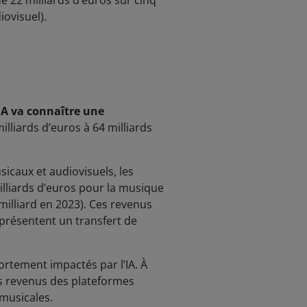
e 22 milliards d’euros sur cinq
iovisuel).
IA va connaître une
lliards d’euros à 64 milliards
icaux et audiovisuels, les
illiards d’euros pour la musique
 milliard en 2023). Ces revenus
présentent un transfert de
ortement impactés par l’IA. À
es revenus des plateformes
musicales.